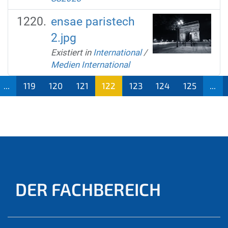
ensae paristech
2.jpg
Existiert in
International
/
Medien International
...
119
120
121
122
123
124
125
...
(aktu
ell)
DER FACHBEREICH