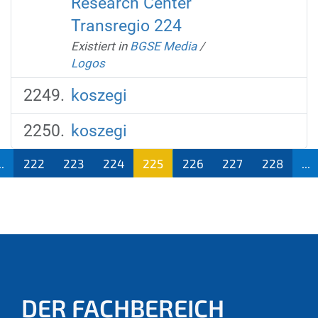
Research Center
Transregio 224
Existiert in
BGSE Media
/
Logos
koszegi
koszegi
..
222
223
224
225
226
227
228
...
(aktu
ell)
DER FACHBEREICH