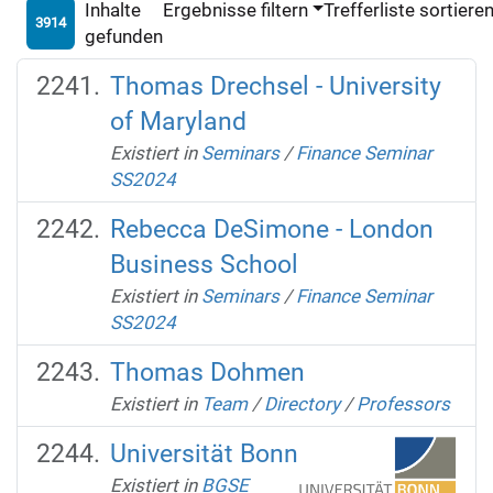
Inhalte
Ergebnisse filtern
Trefferliste sortiere
3914
gefunden
Thomas Drechsel - University
of Maryland
Existiert in
Seminars
/
Finance Seminar
SS2024
Rebecca DeSimone - London
Business School
Existiert in
Seminars
/
Finance Seminar
SS2024
Thomas Dohmen
Existiert in
Team
/
Directory
/
Professors
Universität Bonn
Existiert in
BGSE