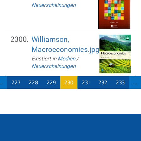
Neuerscheinungen
Williamson,
Macroeconomics.jpg
Existiert in
Medien
/
Neuerscheinungen
...
227
228
229
230
231
232
233
...
(aktu
ell)