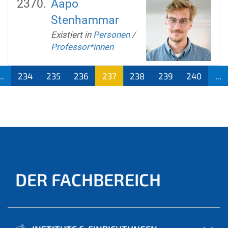
Aapo
Stenhammar
Existiert in
Personen
/
Professor*innen
...
234
235
236
237
238
239
240
...
(aktu
ell)
DER FACHBEREICH