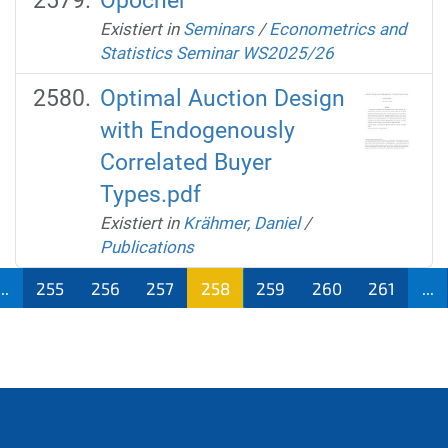
Opocher
Existiert in
Seminars
/
Econometrics and
Statistics Seminar WS2025/26
Optimal Auction Design
with Endogenously
Correlated Buyer
Types.pdf
Existiert in
Krähmer, Daniel
/
Publications
...
255
256
257
258
259
260
261
...
(aktu
ell)