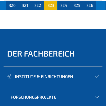
...
320
321
322
323
324
325
326
...
(aktu
ell)
DER FACHBEREICH
INSTITUTE & EINRICHTUNGEN
FORSCHUNGSPROJEKTE