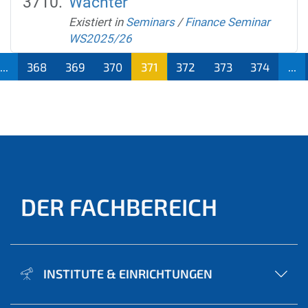
Wachter
Existiert in
Seminars
/
Finance Seminar
WS2025/26
...
368
369
370
371
372
373
374
...
(aktu
ell)
DER FACHBEREICH
INSTITUTE & EINRICHTUNGEN