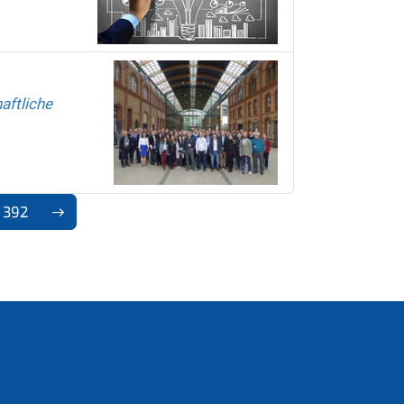
aftliche
392