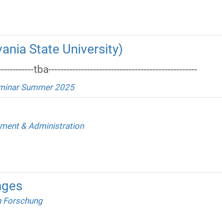
ania State University)
------------tba--------------------------------------------------
minar Summer 2025
ent & Administration
nges
 Forschung