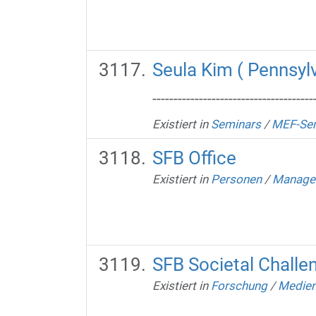
Seula Kim ( Pennsylv
--------------------------------------
Existiert in
Seminars
/
MEF-Se
SFB Office
Existiert in
Personen
/
Managem
SFB Societal Challe
Existiert in
Forschung
/
Medien