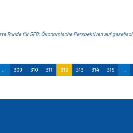
te Runde für SFB: Ökonomische Perspektiven auf gesellsch
...
309
310
311
312
313
314
315
...
(aktu
ell)