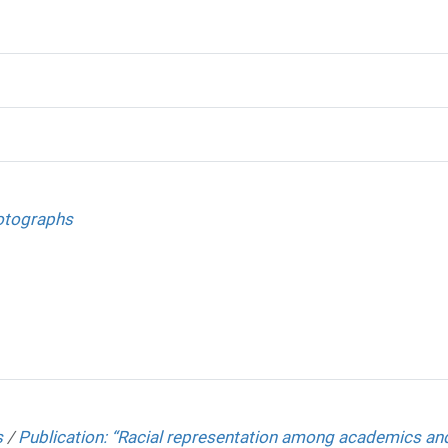
hotographs
s
/
Publication: “Racial representation among academics an