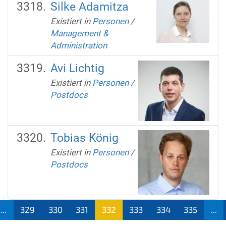
Silke Adamitza
Existiert in
Personen
/
Management &
Administration
Avi Lichtig
Existiert in
Personen
/
Postdocs
Tobias König
Existiert in
Personen
/
Postdocs
...
329
330
331
332
333
334
335
...
(aktu