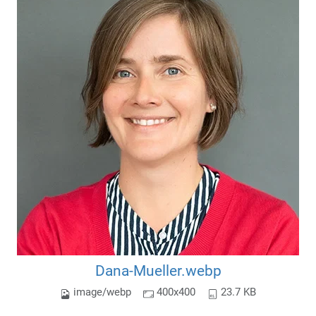
Dana-Mueller.webp
image/webp
400x400
23.7 KB