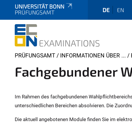
UNIVERSITÄT BONN
DE
EN
PRÜFUNGSAMT
Y
PRÜFUNGSAMT
INFORMATIONEN ÜBER ...
o
Fachgebundener Wa
u
a
r
e
Im Rahmen des fachgebundenen Wahlpflichtbereichs
h
unterschiedlichen Bereichen absolvieren. Die Zuordn
e
r
Die aktuell angebotenen Module finden Sie im elektr
e