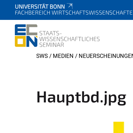
UNIVERSITÄT BONN
FACHBEREICH WIRTSCHAFTSWISSENSCHAFT
Y
SWS
MEDIEN
NEUERSCHEINUNGE
o
u
a
r
Hauptbd.jpg
e
h
e
r
e