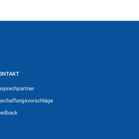
ONTAKT
nsprechpartner
nschaffungsvorschläge
eedback