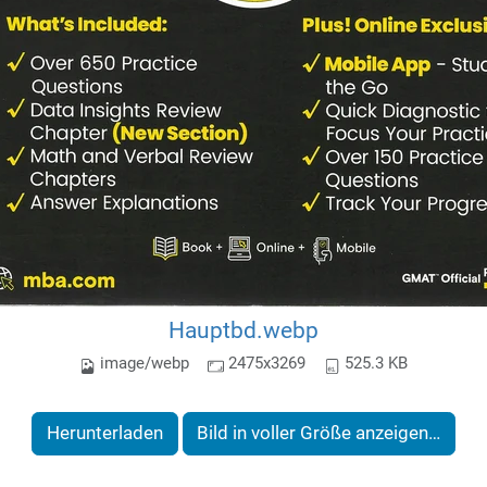
Hauptbd.webp
image/webp
2475x3269
525.3 KB
Herunterladen
Bild in voller Größe anzeigen…