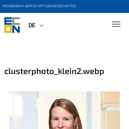
FACHBEREICH WIRTSCHAFTSWISSENSCHAFTEN
DE
clusterphoto_klein2.webp