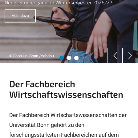
Neuer Studiengang ab Wintersemester 2026/27.
Menschen auf der ganzen Welt sind kooperativer, als wir
Mehr dazu
glauben.
Mehr dazu
Mehr dazu
© Econ Uni Bonn /Yehdou
Der Fachbereich
Wirtschafts­wissen­schaften
Der Fachbereich Wirtschafts­wissen­schaften der
Universität Bonn gehört zu den
forschungsstärksten Fachbereichen auf dem