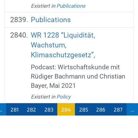
Existiert in
Publications
Publications
WR 1228 “Liquidität,
Wachstum,
Klimaschutzgesetz”,
Podcast: Wirtschaftskunde mit
Rüdiger Bachmann und Christian
Bayer, Mai 2021
Existiert in
Policy
..
281
282
283
284
285
286
287
...
(aktu
ell)