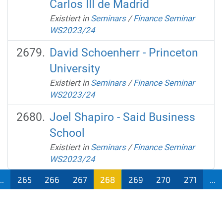
Carlos III de Madrid
Existiert in
Seminars
/
Finance Seminar
WS2023/24
David Schoenherr - Princeton
University
Existiert in
Seminars
/
Finance Seminar
WS2023/24
Joel Shapiro - Said Business
School
Existiert in
Seminars
/
Finance Seminar
WS2023/24
..
265
266
267
268
269
270
271
...
(aktu
ell)