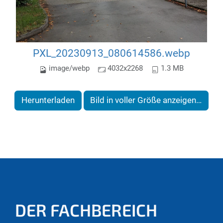
PXL_20230913_080614586.webp
image/webp
4032x2268
1.3 MB
Herunterladen
Bild in voller Größe anzeigen…
DER FACHBEREICH