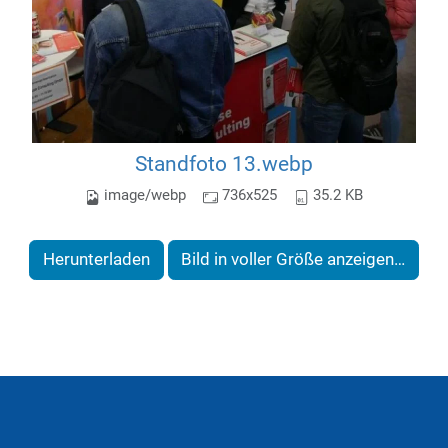
Standfoto 13.webp
image/webp
736x525
35.2 KB
Herunterladen
Bild in voller Größe anzeigen…