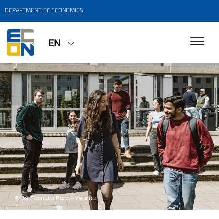
DEPARTMENT OF ECONOMICS
EN
© (c) Econ Uni Bonn - Yehdou