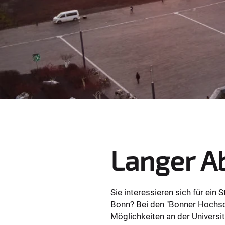
e
r
e
:
Langer A
Sie interessieren sich für ein
Bonn? Bei den "Bonner Hochsch
Möglichkeiten an der Universit