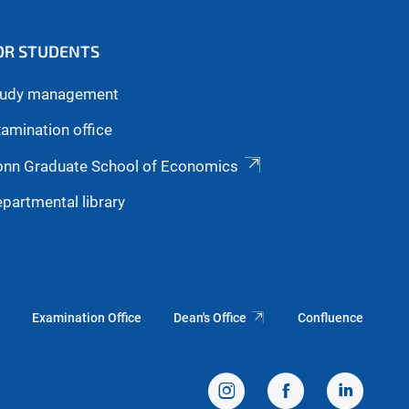
OR STUDENTS
tudy management
amination office
onn Graduate School of Economics
partmental library
Examination Office
Dean's Office
Confluence