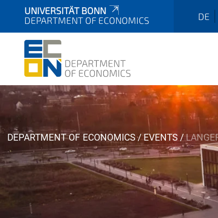
UNIVERSITÄT BONN
DE
DEPARTMENT OF ECONOMICS
Y
DEPARTMENT OF ECONOMICS
EVENTS
LANGE
o
u
a
r
e
h