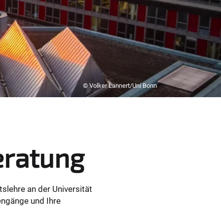
© Volker Lannert/Uni Bonn
eratung
slehre an der Universität
engänge und Ihre