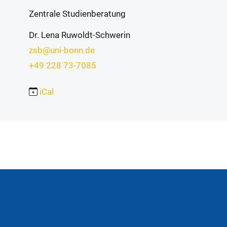
Zentrale Studienberatung
Dr. Lena Ruwoldt-Schwerin
zsb@uni-bonn.de
+49 228 73-7085
iCal