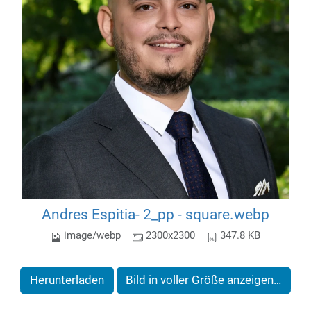
Andres Espitia- 2_pp - square.webp
image/webp
2300x2300
347.8 KB
Herunterladen
Bild in voller Größe anzeigen…