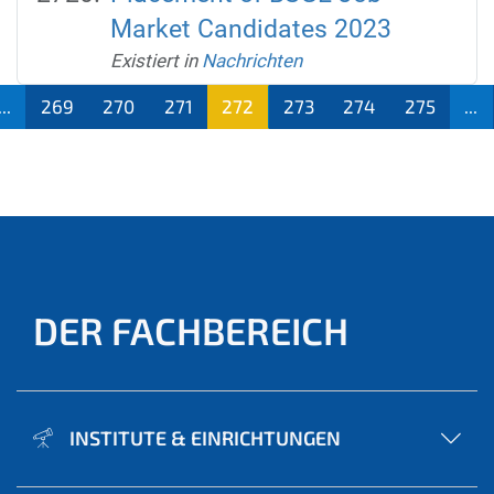
Market Candidates 2023
Existiert in
Nachrichten
...
269
270
271
272
273
274
275
...
(aktu
ell)
DER FACHBEREICH
INSTITUTE & EINRICHTUNGEN