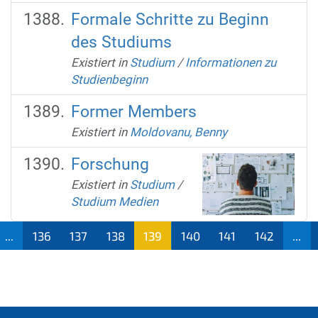
Formale Schritte zu Beginn
des Studiums
Existiert in
Studium
/
Informationen zu
Studienbeginn
Former Members
Existiert in
Moldovanu, Benny
Forschung
Existiert in
Studium
/
Studium Medien
...
136
137
138
139
140
141
142
...
(aktu
ell)